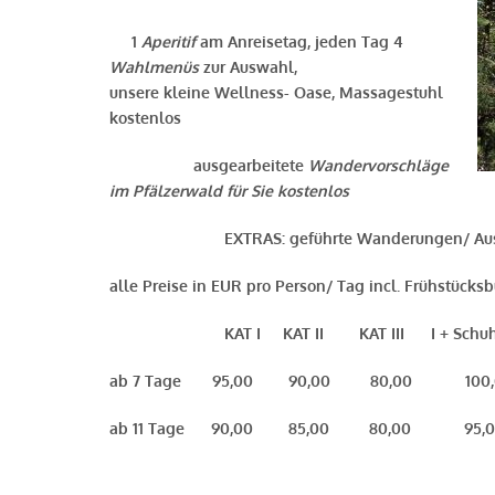
1
Aperitif
am Anreisetag, jeden Tag 4
Wahlmenüs
zur Auswahl,
unsere kleine Wellness- Oase, Massagestuhl
kostenlos
ausgearbeitete
Wandervorschläge
im Pfälzerwald für Sie kostenlos
EXTRAS: geführte Wanderungen/ Ausflüg
alle Preise in EUR pro Person/ Tag incl. Frühstücks
KAT I KAT II KAT III I + Schuh I + 
ab 7 Tage 95,00 90,00 80,00 100
ab 11 Tage 90,00 85,00 80,00 9