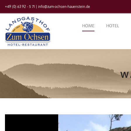
+49 (0) 63 92 - 5 71
|
info@zum-ochsen-hauenstein.de
HOME
HOTEL
W