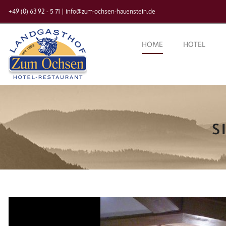
+49 (0) 63 92 - 5 71
|
info@zum-ochsen-hauenstein.de
HOME
HOTEL
S