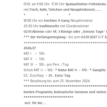
01.01. ab 9.00 Uhr- 11.30 Uhr
Spätaufsteher Frühstücks
mit
Fisch, Sekt, Törtchen und Neujahrsbrezel……
* * *
18.00 Uhr ein
leichtes 4 Gang
Neujahrsmenü
20.30 Uhr
traditionelle
mit Gliederwärmer
02.01.Abreise
oder
Hl. 3 Könige oder „Genuss Tage“
***
der Verlängerungstag
– bis zum
03.01.2027
Ü/F &
+++++++++++++++++++++++++++++++++++++++++++
2026/27
KAT I – 150.-
KAT II – 130.-
KAT III – 105.- pro Pers. /Tag
Schuh KAT I+ – 160.-
* Natur KAT I+ – 170.- * Gauglitz 
EZ- Zuschlag –
25.- Euro/ Tag
*** Bezahlung bis zum 25. November 2026
*******************************************
buntes Programm, kulinarische Genüsse und vielen 
**************************
incl. für Sie…..