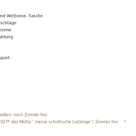
und Wellness- Tasche
rschläge
hezone
haltung
sport
nießen- noch Zimmer frei
2027* das Motto “ meine schottische Lieblinge“/ Zimmer frei