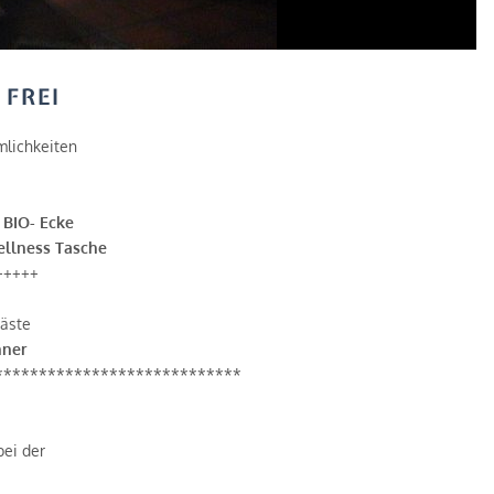
 FREI
mlichkeiten
t
BIO- Ecke
llness Tasche
+++++
äste
nner
****************************
bei der