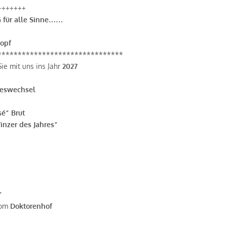
+++++++
G für alle Sinne……
topf
*******************************
Sie mit uns ins Jahr
2027
reswechsel
sé“ Brut
nzer des Jahres“
“
vom
Doktorenhof