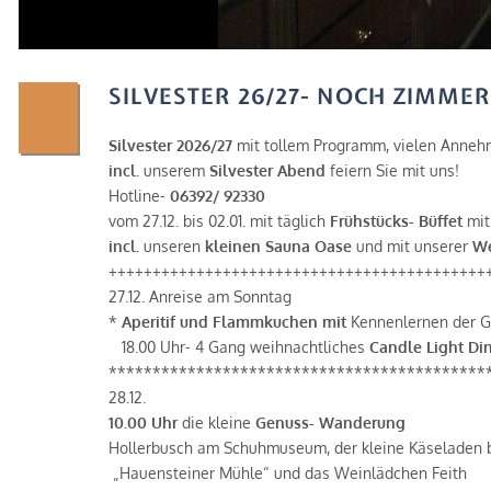
SILVESTER 26/27- NOCH ZIMMER
10
NOV.
Silvester 2026/27
mit tollem Programm, vielen Anneh
incl.
unserem
Silvester Abend
feiern Sie mit uns!
Hotline-
06392/ 92330
vom 27.12. bis 02.01. mit täglich
Frühstücks- Büffet
mi
incl.
unseren
kleinen Sauna Oase
und mit unserer
We
+++++++++++++++++++++++++++++++++++++++++++
27.12. Anreise am Sonntag
*
Aperitif und Flammkuchen
mit
Kennenlernen der G
18.00 Uhr- 4 Gang weihnachtliches
Candle Light Di
*******************************************
28.12.
10.00 Uhr
die kleine
Genuss- Wanderung
Hollerbusch am Schuhmuseum, der kleine Käseladen 
„Hauensteiner Mühle“ und das Weinlädchen Feith