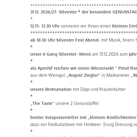
+++++++++++++++++++++++++++++++++++++++++++
31.12. 2026/27- Silvester * der besondere GENUSSTA
*
12.15- 12.30 Uhr
servieren wir Ihnen einen
kleinen Ein
*******************************************
ab 18.30 Uhr Silvester Fest Abend-
mit Musik, feiern 
*
unser 6 Gang Silvester- Menü
am 31.12.2026 zum
Jah
*
als Aperitif reichen wir einen Winzersekt “ Pinot Ro
aus dem Weingut
„August Ziegler“
in Maikammer
„Wi
*
unsere Brotvariation
mit Dipp und Kräuterbutter
*
„The Taste“
unsere 2 Genusslöffel
*
bunter Vorspeisenteller mit „kleinen Köstlichkeiten
dazu ein Feldsalatbeet mit Himbeer- Essig Dressing 
*