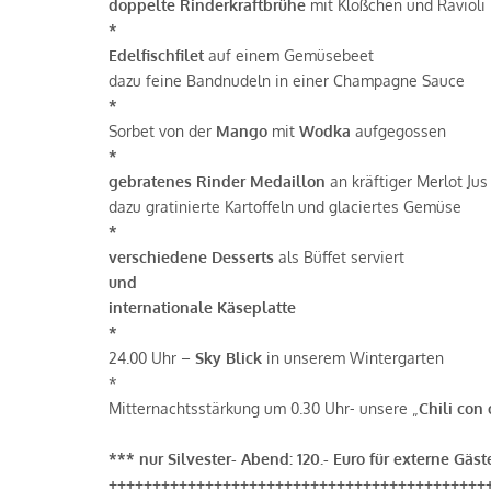
doppelte Rinderkraftbrühe
mit Klößchen und Ravioli
*
Edelfischfilet
auf einem Gemüsebeet
dazu feine Bandnudeln in einer Champagne Sauce
*
Sorbet von der
Mango
mit
Wodka
aufgegossen
*
gebratenes Rinder Medaillon
an kräftiger Merlot Jus
dazu gratinierte Kartoffeln und glaciertes Gemüse
*
verschiedene Desserts
als Büffet serviert
und
internationale Käseplatte
*
24.00 Uhr –
Sky Blick
in unserem Wintergarten
*
Mitternachtsstärkung um 0.30 Uhr- unsere „
Chili con
*** nur Silvester- Abend: 120.- Euro für externe Gäst
+++++++++++++++++++++++++++++++++++++++++++