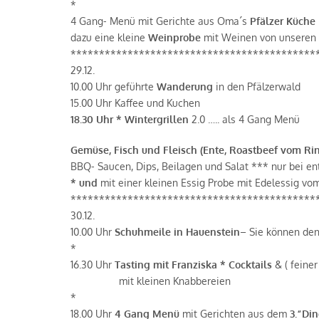
*
4 Gang- Menü mit Gerichte aus Oma´s
Pfälzer Küche
dazu eine kleine
Weinprobe
mit Weinen von unseren
*******************************************
29.12.
10.00 Uhr geführte
Wanderung
in den Pfälzerwald
15.00 Uhr Kaffee und Kuchen
18.30 Uhr * Wintergrillen
2.0 ….. als 4 Gang Menü
Gemüse, Fisch und Fleisch (Ente, Roastbeef vom Rin
BBQ- Saucen, Dips, Beilagen und Salat *** nur bei 
* und
mit einer kleinen Essig Probe mit Edelessig v
*******************************************
30.12.
10.00 Uhr
Schuhmeile in Hauenstein
– Sie können den
*
16.30 Uhr
Tasting mit Franziska *
Cocktails
& ( feine
mit kleinen Knabbereien
*
18.00 Uhr
4 Gang Menü
mit Gerichten aus dem
3.“Di